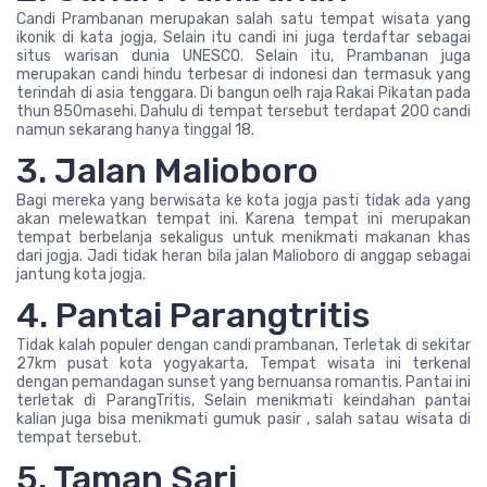
Candi Prambanan merupakan salah satu tempat wisata yang
ikonik di kata jogja, Selain itu candi ini juga terdaftar sebagai
situs warisan dunia UNESCO. Selain itu, Prambanan juga
merupakan candi hindu terbesar di indonesi dan termasuk yang
terindah di asia tenggara. Di bangun oelh raja Rakai Pikatan pada
thun 850masehi. Dahulu di tempat tersebut terdapat 200 candi
namun sekarang hanya tinggal 18.
3. Jalan Malioboro
Bagi mereka yang berwisata ke kota jogja pasti tidak ada yang
akan melewatkan tempat ini. Karena tempat ini merupakan
tempat berbelanja sekaligus untuk menikmati makanan khas
dari jogja. Jadi tidak heran bila jalan Malioboro di anggap sebagai
jantung kota jogja.
4. Pantai Parangtritis
Tidak kalah populer dengan candi prambanan, Terletak di sekitar
27km pusat kota yogyakarta, Tempat wisata ini terkenal
dengan pemandagan sunset yang bernuansa romantis. Pantai ini
terletak di ParangTritis, Selain menikmati keindahan pantai
kalian juga bisa menikmati gumuk pasir , salah satau wisata di
tempat tersebut.
5. Taman Sari