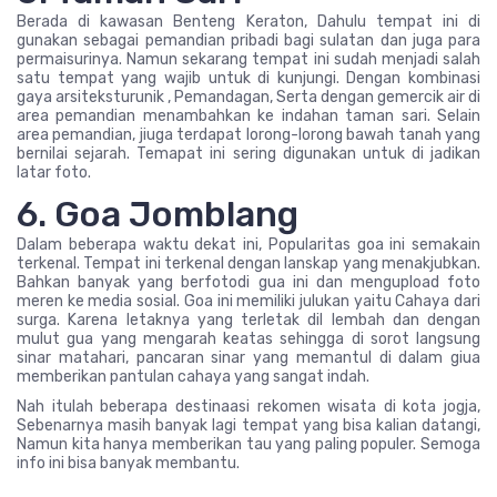
Berada di kawasan Benteng Keraton, Dahulu tempat ini di
gunakan sebagai pemandian pribadi bagi sulatan dan juga para
permaisurinya. Namun sekarang tempat ini sudah menjadi salah
satu tempat yang wajib untuk di kunjungi. Dengan kombinasi
gaya arsiteksturunik , Pemandagan, Serta dengan gemercik air di
area pemandian menambahkan ke indahan taman sari. Selain
area pemandian, jiuga terdapat lorong-lorong bawah tanah yang
bernilai sejarah. Temapat ini sering digunakan untuk di jadikan
latar foto.
6. Goa Jomblang
Dalam beberapa waktu dekat ini, Popularitas goa ini semakain
terkenal. Tempat ini terkenal dengan lanskap yang menakjubkan.
Bahkan banyak yang berfotodi gua ini dan mengupload foto
meren ke media sosial. Goa ini memiliki julukan yaitu Cahaya dari
surga. Karena letaknya yang terletak dil lembah dan dengan
mulut gua yang mengarah keatas sehingga di sorot langsung
sinar matahari, pancaran sinar yang memantul di dalam giua
memberikan pantulan cahaya yang sangat indah.
Nah itulah beberapa destinaasi rekomen wisata di kota jogja,
Sebenarnya masih banyak lagi tempat yang bisa kalian datangi,
Namun kita hanya memberikan tau yang paling populer. Semoga
info ini bisa banyak membantu.