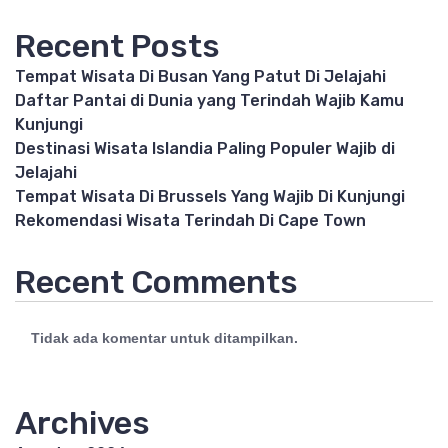
Recent Posts
Tempat Wisata Di Busan Yang Patut Di Jelajahi
Daftar Pantai di Dunia yang Terindah Wajib Kamu
Kunjungi
Destinasi Wisata Islandia Paling Populer Wajib di
Jelajahi
Tempat Wisata Di Brussels Yang Wajib Di Kunjungi
Rekomendasi Wisata Terindah Di Cape Town
Recent Comments
Tidak ada komentar untuk ditampilkan.
Archives