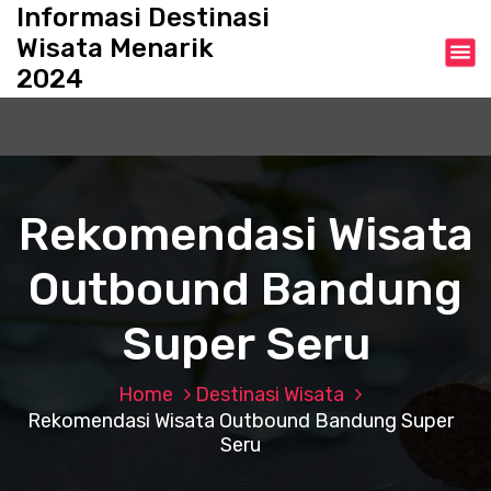
S
Informasi Destinasi
k
Wisata Menarik
i
2024
p
t
o
c
o
n
Rekomendasi Wisata
t
e
Outbound Bandung
n
t
Super Seru
Home
Destinasi Wisata
Rekomendasi Wisata Outbound Bandung Super
Seru