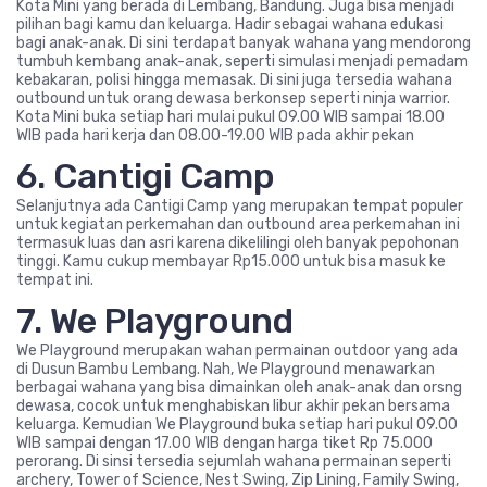
Kota Mini yang berada di Lembang, Bandung. Juga bisa menjadi
pilihan bagi kamu dan keluarga. Hadir sebagai wahana edukasi
bagi anak-anak. Di sini terdapat banyak wahana yang mendorong
tumbuh kembang anak-anak, seperti simulasi menjadi pemadam
kebakaran, polisi hingga memasak. Di sini juga tersedia wahana
outbound untuk orang dewasa berkonsep seperti ninja warrior.
Kota Mini buka setiap hari mulai pukul 09.00 WIB sampai 18.00
WIB pada hari kerja dan 08.00-19.00 WIB pada akhir pekan
6. Cantigi Camp
Selanjutnya ada Cantigi Camp yang merupakan tempat populer
untuk kegiatan perkemahan dan outbound area perkemahan ini
termasuk luas dan asri karena dikelilingi oleh banyak pepohonan
tinggi. Kamu cukup membayar Rp15.000 untuk bisa masuk ke
tempat ini.
7. We Playground
We Playground merupakan wahan permainan outdoor yang ada
di Dusun Bambu Lembang. Nah, We Playground menawarkan
berbagai wahana yang bisa dimainkan oleh anak-anak dan orsng
dewasa, cocok untuk menghabiskan libur akhir pekan bersama
keluarga. Kemudian We Playground buka setiap hari pukul 09.00
WIB sampai dengan 17.00 WIB dengan harga tiket Rp 75.000
perorang. Di sinsi tersedia sejumlah wahana permainan seperti
archery, Tower of Science, Nest Swing, Zip Lining, Family Swing,