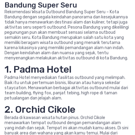
Bandung Super Seru
Rekomendasi Wisata Outbound Bandung Super Seru – Kota
Bandung dengan segala keindahan panorama dan kesejukannya
tidak hanya menawarkan destinasi alam dan kuliner, tetapi juga
aktivitas seru seperti outbound. Pesona Bandung yang dikelilingi
pegunungan pun akan membuat sensasi selama outboud
semakin seru. Kota Bandung merupakan salah satu kota yang
memiliki beragam wisata outbound yang menarik terutama
karena lokasinya yang memiliki pemandangan alam nan indah.
Dengan keindahan alam dan nuansa yang sejuk, tentu
menyenangkan melakukan aktivitas outbound di kota Bandung.
1. Padma Hotel
Padma Hotel menyediakan fasilitas outbound yang melimpah.
Baik itu untuk pertemuan bisnis, liburan atau hanya sekedar
staycation. Menawarkan berbagai aktivitas outbound mulai dari
team building, flying fox, panjat tebing, high rope di taman
petualangan dan jelajah alam.
2. Orchid Cikole
Berada di kawasan wisata hutan pinus. Orchid Cikole
menawarkan tempat outbound dengan pemandangan alam
yang indah dan sejuk. Tempat ini akan mudah kamu akses. Di sini
banyak area dan wahana yang akan kamu temui. Mulai dari