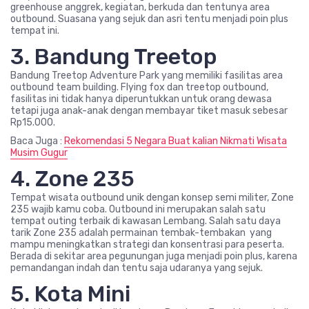
greenhouse anggrek, kegiatan, berkuda dan tentunya area
outbound. Suasana yang sejuk dan asri tentu menjadi poin plus
tempat ini.
3. Bandung Treetop
Bandung Treetop Adventure Park yang memiliki fasilitas area
outbound team building. Flying fox dan treetop outbound,
fasilitas ini tidak hanya diperuntukkan untuk orang dewasa
tetapi juga anak-anak dengan membayar tiket masuk sebesar
Rp15.000.
Baca Juga :
Rekomendasi 5 Negara Buat kalian Nikmati Wisata
Musim Gugur
4. Zone 235
Tempat wisata outbound unik dengan konsep semi militer, Zone
235 wajib kamu coba. Outbound ini merupakan salah satu
tempat outing terbaik di kawasan Lembang. Salah satu daya
tarik Zone 235 adalah permainan tembak-tembakan yang
mampu meningkatkan strategi dan konsentrasi para peserta.
Berada di sekitar area pegunungan juga menjadi poin plus, karena
pemandangan indah dan tentu saja udaranya yang sejuk.
5. Kota Mini