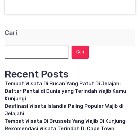
Cari
Cari
Recent Posts
Tempat Wisata Di Busan Yang Patut Di Jelajahi
Daftar Pantai di Dunia yang Terindah Wajib Kamu
Kunjungi
Destinasi Wisata Islandia Paling Populer Wajib di
Jelajahi
Tempat Wisata Di Brussels Yang Wajib Di Kunjungi
Rekomendasi Wisata Terindah Di Cape Town