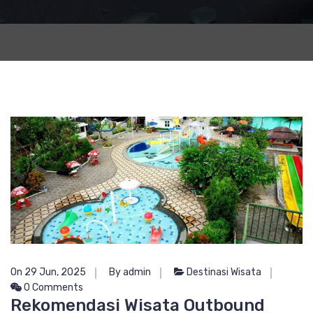
On 29 Jun, 2025
By admin
Destinasi Wisata
0 Comments
Rekomendasi Wisata Outbound