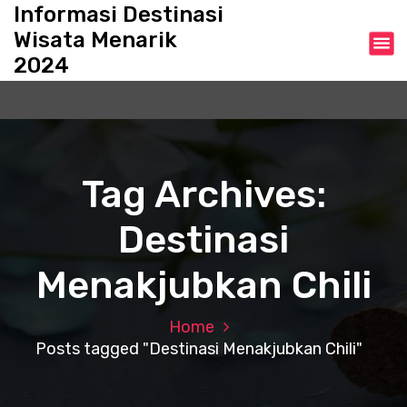
S
Informasi Destinasi
k
Wisata Menarik
i
2024
p
t
o
c
o
n
Tag Archives:
t
e
Destinasi
n
t
Menakjubkan Chili
Home
Posts tagged "Destinasi Menakjubkan Chili"