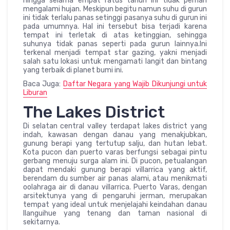
hingga selama empat ratus tahun ini tidak pernah
mengalami hujan. Meskipun begitu namun suhu di gurun
ini tidak terlalu panas setinggi pasanya suhu di gurun ini
pada umumnya. Hal ini tersebut bisa terjadi karena
tempat ini terletak di atas ketinggian, sehingga
suhunya tidak panas seperti pada gurun lainnya.Ini
terkenal menjadi tempat star gazing, yakni menjadi
salah satu lokasi untuk mengamati langit dan bintang
yang terbaik di planet bumi ini.
Baca Juga:
Daftar Negara yang Wajib Dikunjungi untuk
Liburan
The Lakes District
Di selatan central valley terdapat lakes district yang
indah, kawasan dengan danau yang menakjubkan,
gunung berapi yang tertutup salju, dan hutan lebat.
Kota pucon dan puerto varas berfungsi sebagai pintu
gerbang menuju surga alam ini. Di pucon, petualangan
dapat mendaki gunung berapi villarrica yang aktif,
berendam du sumber air panas alami, atau menikmati
oolahraga air di danau villarrica. Puerto Varas, dengan
arsitektunya yang di pengaruhi jerman, merupakan
tempat yang ideal untuk menjelajahi keindahan danau
llanguihue yang tenang dan taman nasional di
sekitarnya.