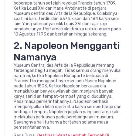
beberapa tahun setelah revolusi Prancis tahun 1789.
Ketika Lousi XVI dan Marie Antoinette di penjara.
Museum central des Arts de la Republique. Koleksinya
saat ini baru terdiri dari 537 lukisan dan 184 karya seni
lain. Yang semuanya milik Louis XVI dan raja-raja
pendahulunya. Pertama kalo di buka untuk umum pada
10 Agustus 1793 dan bertahan hingga sekarang.
2. Napoleon Mengganti
Namanya
Museum Central des Arts de la Republique memang
terdengan begitu megah. Tidak semua orang menyukai
nama ini, ketika Napoleon Bonaparte berkuasa di
Prancis. Dia menggantinya menjadu Musee Napoleon
pada tahun 1803. Ketika Napoleon berkuasa dia
menaklukkan banyak wilayah dan menjarah banyak
karya senid ari tempat-tempat yang di dudukinya.
Pada masa pemerintahannya, Napoleon berhasil
mengumpulkan lebih dari 5 ribu karya seni berharga dari
berbagai tempat. Napoleon jugalah yang pertama kalo
melakukan perluasan pada pembangunan museum.
Sayangnya hal itu hanya bertahan selama masa
pemerintahannya.
Baca Juga :
Destinasi Wisata Lembah Terindah Di