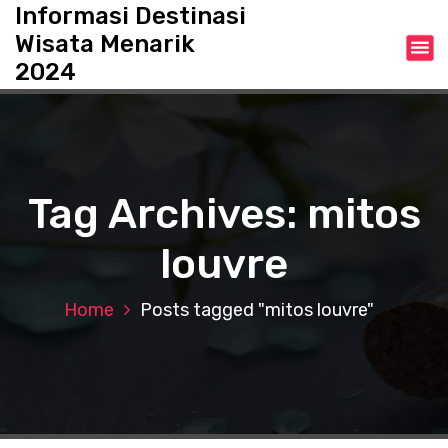
S
Informasi Destinasi
k
Wisata Menarik
i
2024
p
t
o
c
o
n
Tag Archives: mitos
t
e
louvre
n
t
Home
Posts tagged "mitos louvre"