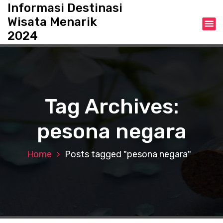
S
Informasi Destinasi
k
Wisata Menarik
i
2024
p
t
o
c
o
n
Tag Archives:
t
e
pesona negara
n
t
Home
Posts tagged "pesona negara"