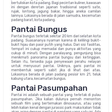
bertuliskan kota padang. Bagi pecintan kuliner, kawasan
ini dengan deretan jajanan tradisional seperti sate,
rujak, lontong, jagung bakar, hingga aneka camilan
lainnya. Lokasinya berada di jalan samudra, kecematan
padang barat, kota padang.
Pantai Bungus
Pantai bungus terletak sekitar 20 km dari selatan kota
padang. Suasananya nyaman karena di kelilingi bukit-
bukit hijau dan pasir putih yang halus. Dari sisi fasilitas,
tempat ini cukup memadai dan punya aktivitas yang
cukup di minati. Dengan paralayang, pengunjung bisa
menikmati panorama pantai bungsu dari ketinggian.
Selain itu, tersedia juga penyewaan perahu nelayan
untuk menyusuri pantai. Uniknya, garis pantai ini
membentuk seperti sabit jika di lihat dari atas.
Lokasinya berada di jalan padang pesisir km 21, teluk
kabung utara, kecamatan bungus.
Pantai Pasumpahan
Pantai ini adalah sebuah pantai yang terletak di pulau
pasumpahan. Jika kalian dulunya pernah menonton
sebuah film yang bertemakan dinosaurus, atau yang
lebih kalian kenal dengan jurassic park maka kalian tidak
akan asing dengan pantai di pandang yang satu ini. Ada