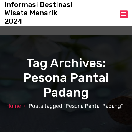
S
Informasi Destinasi
k
Wisata Menarik
i
2024
p
t
o
c
o
n
Tag Archives:
t
e
Pesona Pantai
n
t
Padang
Home
Posts tagged "Pesona Pantai Padang"