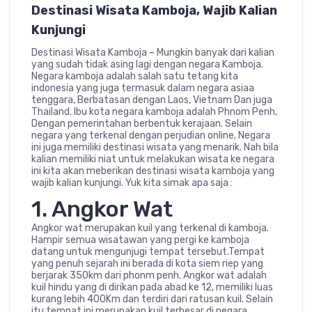
Destinasi Wisata Kamboja, Wajib Kalian
Kunjungi
Destinasi Wisata Kamboja – Mungkin banyak dari kalian
yang sudah tidak asing lagi dengan negara Kamboja.
Negara kamboja adalah salah satu tetang kita
indonesia yang juga termasuk dalam negara asiaa
tenggara, Berbatasan dengan Laos, Vietnam Dan juga
Thailand. Ibu kota negara kamboja adalah Phnom Penh,
Dengan pemerintahan berbentuk kerajaan. Selain
negara yang terkenal dengan perjudian online, Negara
ini juga memiliki destinasi wisata yang menarik. Nah bila
kalian memiliki niat untuk melakukan wisata ke negara
ini kita akan meberikan destinasi wisata kamboja yang
wajib kalian kunjungi. Yuk kita simak apa saja :
1. Angkor Wat
Angkor wat merupakan kuil yang terkenal di kamboja.
Hampir semua wisatawan yang pergi ke kamboja
datang untuk mengunjugi tempat tersebut.Tempat
yang penuh sejarah ini berada di kota siem riep yang
berjarak 350km dari phonm penh. Angkor wat adalah
kuil hindu yang di dirikan pada abad ke 12, memiliki luas
kurang lebih 400Km dan terdiri dari ratusan kuil. Selain
itu tempat ini merupakan kuil terbesar di negara