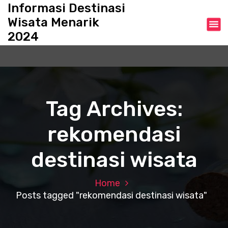
S
Informasi Destinasi
k
Wisata Menarik
i
2024
p
t
o
c
o
n
Tag Archives:
t
e
rekomendasi
n
t
destinasi wisata
Home
Posts tagged "rekomendasi destinasi wisata"