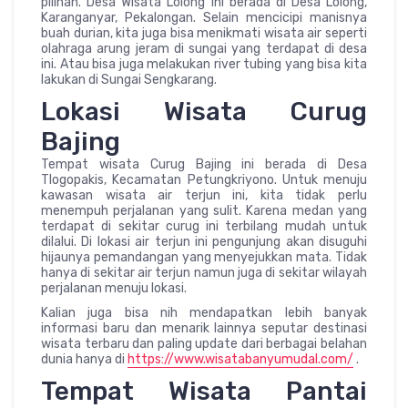
pilihan. Desa Wisata Lolong ini berada di Desa Lolong,
Karanganyar, Pekalongan. Selain mencicipi manisnya
buah durian, kita juga bisa menikmati wisata air seperti
olahraga arung jeram di sungai yang terdapat di desa
ini. Atau bisa juga melakukan river tubing yang bisa kita
lakukan di Sungai Sengkarang.
Lokasi Wisata Curug
Bajing
Tempat wisata Curug Bajing ini berada di Desa
Tlogopakis, Kecamatan Petungkriyono. Untuk menuju
kawasan wisata air terjun ini, kita tidak perlu
menempuh perjalanan yang sulit. Karena medan yang
terdapat di sekitar curug ini terbilang mudah untuk
dilalui. Di lokasi air terjun ini pengunjung akan disuguhi
hijaunya pemandangan yang menyejukkan mata. Tidak
hanya di sekitar air terjun namun juga di sekitar wilayah
perjalanan menuju lokasi.
Kalian juga bisa nih mendapatkan lebih banyak
informasi baru dan menarik lainnya seputar destinasi
wisata terbaru dan paling update dari berbagai belahan
dunia hanya di
https://www.wisatabanyumudal.com/
.
Tempat Wisata Pantai