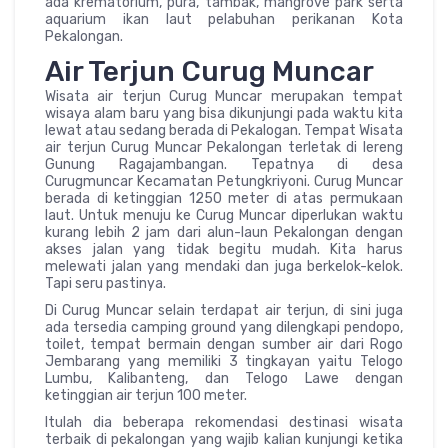
ada krematorium, pura, tambak, mangrove park serta
aquarium ikan laut pelabuhan perikanan Kota
Pekalongan.
Air Terjun Curug Muncar
Wisata air terjun Curug Muncar merupakan tempat
wisaya alam baru yang bisa dikunjungi pada waktu kita
lewat atau sedang berada di Pekalogan. Tempat Wisata
air terjun Curug Muncar Pekalongan terletak di lereng
Gunung Ragajambangan. Tepatnya di desa
Curugmuncar Kecamatan Petungkriyoni. Curug Muncar
berada di ketinggian 1250 meter di atas permukaan
laut. Untuk menuju ke Curug Muncar diperlukan waktu
kurang lebih 2 jam dari alun-laun Pekalongan dengan
akses jalan yang tidak begitu mudah. Kita harus
melewati jalan yang mendaki dan juga berkelok-kelok.
Tapi seru pastinya.
Di Curug Muncar selain terdapat air terjun, di sini juga
ada tersedia camping ground yang dilengkapi pendopo,
toilet, tempat bermain dengan sumber air dari Rogo
Jembarang yang memiliki 3 tingkayan yaitu Telogo
Lumbu, Kalibanteng, dan Telogo Lawe dengan
ketinggian air terjun 100 meter.
Itulah dia beberapa rekomendasi destinasi wisata
terbaik di pekalongan yang wajib kalian kunjungi ketika