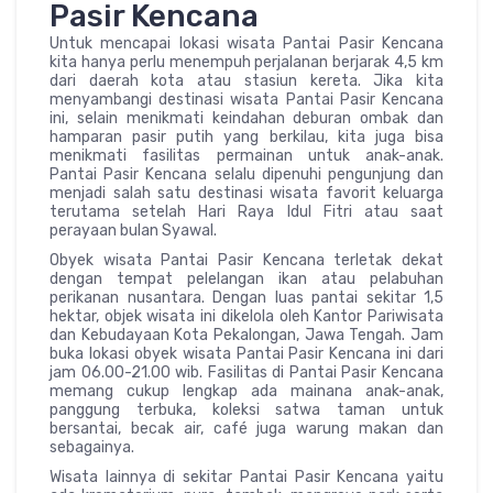
Pasir Kencana
Untuk mencapai lokasi wisata Pantai Pasir Kencana
kita hanya perlu menempuh perjalanan berjarak 4,5 km
dari daerah kota atau stasiun kereta. Jika kita
menyambangi destinasi wisata Pantai Pasir Kencana
ini, selain menikmati keindahan deburan ombak dan
hamparan pasir putih yang berkilau, kita juga bisa
menikmati fasilitas permainan untuk anak-anak.
Pantai Pasir Kencana selalu dipenuhi pengunjung dan
menjadi salah satu destinasi wisata favorit keluarga
terutama setelah Hari Raya Idul Fitri atau saat
perayaan bulan Syawal.
Obyek wisata Pantai Pasir Kencana terletak dekat
dengan tempat pelelangan ikan atau pelabuhan
perikanan nusantara. Dengan luas pantai sekitar 1,5
hektar, objek wisata ini dikelola oleh Kantor Pariwisata
dan Kebudayaan Kota Pekalongan, Jawa Tengah. Jam
buka lokasi obyek wisata Pantai Pasir Kencana ini dari
jam 06.00-21.00 wib. Fasilitas di Pantai Pasir Kencana
memang cukup lengkap ada mainana anak-anak,
panggung terbuka, koleksi satwa taman untuk
bersantai, becak air, café juga warung makan dan
sebagainya.
Wisata lainnya di sekitar Pantai Pasir Kencana yaitu