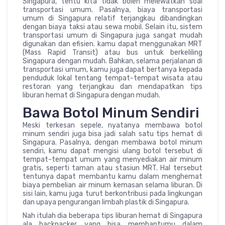
Singapura, tentu kita tidak boleh melewatkan soal
transportasi umum. Pasalnya, biaya transportasi
umum di Singapura relatif terjangkau dibandingkan
dengan biaya taksi atau sewa mobil. Selain itu, sistem
transportasi umum di Singapura juga sangat mudah
digunakan dan efisien. kamu dapat menggunakan MRT
(Mass Rapid Transit) atau bus untuk berkeliling
Singapura dengan mudah. Bahkan, selama perjalanan di
transportasi umum, kamu juga dapat bertanya kepada
penduduk lokal tentang tempat-tempat wisata atau
restoran yang terjangkau dan mendapatkan tips
liburan hemat di Singapura dengan mudah.
Bawa Botol Minum Sendiri
Meski terkesan sepele, nyatanya membawa botol
minum sendiri juga bisa jadi salah satu tips hemat di
Singapura. Pasalnya, dengan membawa botol minum
sendiri, kamu dapat mengisi ulang botol tersebut di
tempat-tempat umum yang menyediakan air minum
gratis, seperti taman atau stasiun MRT. Hal tersebut
tentunya dapat membantu kamu dalam menghemat
biaya pembelian air minum kemasan selama liburan. Di
sisi lain, kamu juga turut berkontribusi pada lingkungan
dan upaya pengurangan limbah plastik di Singapura.
Nah itulah dia beberapa tips liburan hemat di Singapura
ala backpacker yang bisa membantumu dalam