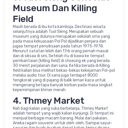
Museum Dan Killing
Field
Masih berada di ibu kota kamboja, Destinasi wisata
selanjutnya adalah Tuol Sleng. Merupakan sebuah
museum yang dulunya merupakan sekolah sma yang
pada masa kekuasaan Pol Pol dijadikan penjara dan
jugaa tempat penyiksaan pada tahun 1975-1978.
Menurut catatan lebih dari 17rb orang pernah masuk
dan di siksaa di sini, Setelah itu di bawa ke tempat
pembantaian (killing field) di choeung ek yang berada
30 menit perjalanan dari sana. Ketika berada di Killing
field kalian bisa melihat bekas-bekas kekejaman Pol-pol
melalui audio tour. Di sana juga terdapat 8000
tengkorak yang di pajang di balik lemari kaca untuk
mengenang betapa banyak korban pada masa singkat
kepemimpinan khmer merah.
4. Thmey Market
Nah bagi kalian yang suka berbelanja, Thmey Market
adalah tempat yang wajib kalian kunjungi. Di tempat ini
menjual berbagai macam barang. Mulai dari pakaian,
Aneka ragam souvenir untuk oleh-oleh, Sampai sayur-
sayuran dan buah-buahan dapat kalian temui disana.