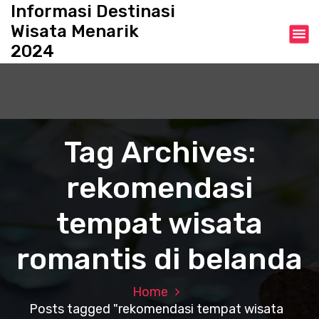
S
Informasi Destinasi
k
Wisata Menarik
i
2024
p
t
o
c
o
n
Tag Archives:
t
e
rekomendasi
n
t
tempat wisata
romantis di belanda
Home
Posts tagged "rekomendasi tempat wisata