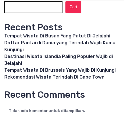
Cari
Recent Posts
Tempat Wisata Di Busan Yang Patut Di Jelajahi
Daftar Pantai di Dunia yang Terindah Wajib Kamu
Kunjungi
Destinasi Wisata Islandia Paling Populer Wajib di
Jelajahi
Tempat Wisata Di Brussels Yang Wajib Di Kunjungi
Rekomendasi Wisata Terindah Di Cape Town
Recent Comments
Tidak ada komentar untuk ditampilkan.