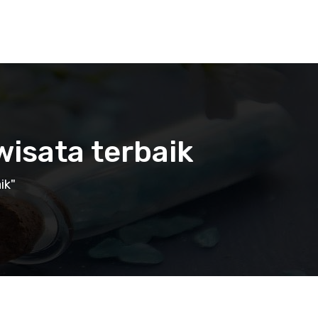
isata terbaik
ik"