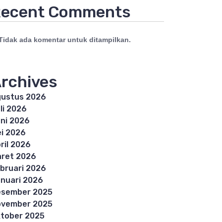
ecent Comments
Tidak ada komentar untuk ditampilkan.
rchives
ustus 2026
li 2026
ni 2026
i 2026
ril 2026
ret 2026
bruari 2026
nuari 2026
esember 2025
ovember 2025
tober 2025