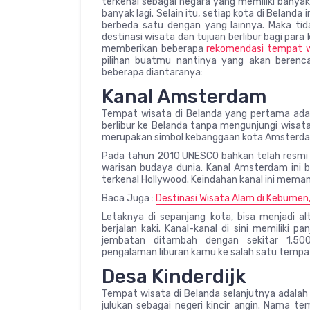
terkenal sebagai negara yang memiliki banyak
banyak lagi. Selain itu, setiap kota di Beland
berbeda satu dengan yang lainnya. Maka tid
destinasi wisata dan tujuan berlibur bagi para 
memberikan beberapa
rekomendasi tempat w
pilihan buatmu nantinya yang akan berenca
beberapa diantaranya:
Kanal Amsterdam
Tempat wisata di Belanda yang pertama ada
berlibur ke Belanda tanpa mengunjungi wisata
merupakan simbol kebanggaan kota Amsterdam 
Pada tahun 2010 UNESCO bahkan telah resmi
warisan budaya dunia. Kanal Amsterdam ini ba
terkenal Hollywood. Keindahan kanal ini meman
Baca Juga :
Destinasi Wisata Alam di Kebumen, 
Letaknya di sepanjang kota, bisa menjadi a
berjalan kaki. Kanal-kanal di sini memiliki p
jembatan ditambah dengan sekitar 1.
pengalaman liburan kamu ke salah satu tempat 
Desa Kinderdijk
Tempat wisata di Belanda selanjutnya adal
julukan sebagai negeri kincir angin. Nama te