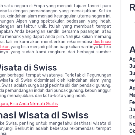
R
h satu negara di Eropa yang menjadi tujuan favorit para
 wisata dengan pemandangan yang menakjubkan. Ketika
ss, keindahan alam menjadi keunggulan utama negara ini.
ungan Alpen yang spektakuler, pedesaan yang indah,
 dengan arsitektur unik. Itulah yang membuat tempat
 apakah Anda bepergian sendiri, bersama pasangan, atau
ata menarik yang dapat Anda pilih. Nah jika kalian memang
sana, kali ini kami akan memberikan rekomendasi
destinasi
A
ubkan
yang bisa menjadi pilihan bagi kalian nantinya ketika
asinya yang sudah kami rangkum dari berbagai sumber
Ag
isata di Swiss
Ju
Ju
gan berbagai tempat wisatanya. Terletak di Pegunungan
Me
isata di Swiss didominasi oleh keindahan alam yang
 Swiss adalah surga bagi pecinta ski dan pendaki gunung.
Ap
nda pemandangan indah dari puncak gunung, kebun anggur
Ma
ang menakjubkan, dan kota-kota yang indah.
Fe
gara, Bisa Anda Nikmati Gratis
Ja
asi Wisata di Swiss
D
e Swiss, penting untuk mengetahui destinasi wisata di
N
njungi. Berikut ini adalah beberapa rekomendasi tempat
Ok
nsi: