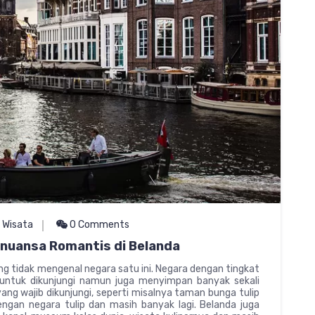
i Wisata
0 Comments
nuansa Romantis di Belanda
ng tidak mengenal negara satu ini. Negara dengan tingkat
n untuk dikunjungi namun juga menyimpan banyak sekali
ang wajib dikunjungi, seperti misalnya taman bunga tulip
dengan negara tulip dan masih banyak lagi. Belanda juga