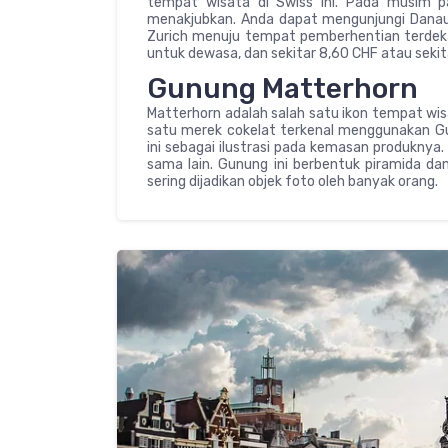
tempat wisata di Swiss ini. Pada musim p
menakjubkan. Anda dapat mengunjungi Danau 
Zurich menuju tempat pemberhentian terdeka
untuk dewasa, dan sekitar 8,60 CHF atau seki
Gunung Matterhorn
Matterhorn adalah salah satu ikon tempat wisa
satu merek cokelat terkenal menggunakan Gu
ini sebagai ilustrasi pada kemasan produknya
sama lain. Gunung ini berbentuk piramida dan
sering dijadikan objek foto oleh banyak orang.