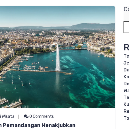
C
R
Te
Je
Da
Ka
De
Wa
Te
Ku
Re
i Wisata
0 Comments
T
gan Pemandangan Menakjubkan