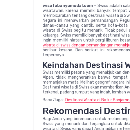
wisatabanyumudal.com
– Swiss adalah sala
wisatawan, karena memiliki banyak tempat
membicarakan tentang destinasi wisata di Swi
Negara ini menawarkan pemandangan Pegun
danau-danau yang cantik, serta kota-kota
wisata di Swiss begitu menarik. Tidak peduli
keluarga. Swiss memiliki banyak destinasi wis
ingin memiliki niatan untuk pergi liburan ke
wisata di swiss dengan pemandangan menakj
berlibur kesana. Dan berikut ini rekomend
terpercaya.
Keindahan Destinasi W
Swiss memiliki pesona yang menakjubkan den
Alpen, tidak mengherankan bahwa tempat w
memanjakan mata. Melihat geografi negara ini,
Destinasi wisata di Swiss akan memberikan A
terkenal, padang rumput yang indah, lembah y
Baca Juga :
Destinasi Wisata di Batur Banjarne
Rekomendasi Destin
Bagi Anda yang berencana untuk melancong k
Swiss yang menarik dan terjangkau untuk diku
wisata di Swiss yang dapat Anda jadikan refere