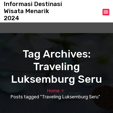
S
Informasi Destinasi
k
Wisata Menarik
i
2024
p
t
o
c
o
n
Tag Archives:
t
e
Traveling
n
t
Luksemburg Seru
Home
Posts tagged "Traveling Luksemburg Seru"