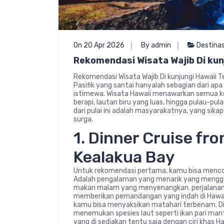
On 20 Apr 2026
By admin
Destinas
Rekomendasi Wisata Wajib Di kun
Rekomendasi Wisata Wajib Di kunjungi Hawaii Te
Pasifik yang santai hanyalah sebagian dari a
istimewa. Wisata Hawaii menawarkan semua ke
berapi, lautan biru yang luas, hingga pulau-pul
dari pulai ini adalah masyarakatnya, yang si
surga.
1. Dinner Cruise fr
Kealakua Bay
Untuk rekomendasi pertama, kamu bisa mencoba
Adalah pengalaman yang menarik yang mengg
makan malam yang menyenangkan. perjalanan ini
memberikan pemandangan yang indah di Hawaii. 
kamu bisa menyaksikan matahari terbenam. Di s
menemukan spesies laut seperti ikan pari ma
yang di sediakan tentu saja dengan ciri khas H