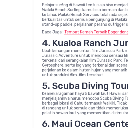
Belajar surfing di Hawaii tentu saja bisa menjad
Waikiki Beach Surfing, kamu bisa bermain dan bel
ketahui, Waikiki Beach Services telah ada sej
berkualitas untuk semua pengunjung di Waikiki
stand-up paddle, perjalanan perahu outrigger
Baca Juga :
Tempat Kemah Terbaik Bogor de
4. Kualoa Ranch Ju
Ubah kenangan menonton film Jurassic Park m
Jurassic Adventure untuk mencoba sensasi fil
terkenal dari serangkaian film Jurassic Park.
Gyrosphere, serta log yang terkenal dari scena
perjalanan ke dalam hutan hujan yang menari
untuk produksi film-film tersebut.
5. Scuba Diving Tou
Keanekaragaman hayati bawah laut Hawaii sang
menjelajahinya harus mencoba Scuba Diving Tou
berbagai lokasi di Oahu termasuk Waikiki. Tidak
di rancang untuk pemula dan tidak memerlukan
pelatih hewan laut yang memastikan di rimu ba
6. Maui Ocean Cent