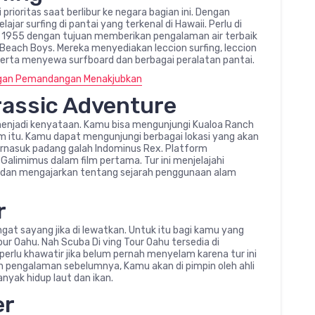
i prioritas saat berlibur ke negara bagian ini. Dengan
ajar surfing di pantai yang terkenal di Hawaii. Perlu di
ak 1955 dengan tujuan memberikan pengalaman air terbaik
 Beach Boys. Mereka menyediakan leccion surfing, leccion
 serta menyewa surfboard dan berbagai peralatan pantai.
ngan Pemandangan Menakjubkan
rassic Adventure
enjadi kenyataan. Kamu bisa mengunjungi Kualoa Ranch
m itu. Kamu dapat mengunjungi berbagai lokasi yang akan
 Ternasuk padang galah Indominus Rex. Platform
 Galimimus dalam film pertama. Tur ini menjelajahi
k dan mengajarkan tentang sejarah penggunaan alam
r
at sayang jika di lewatkan. Untuk itu bagi kamu yang
r Oahu. Nah Scuba Di ving Tour Oahu tersedia di
 perlu khawatir jika belum pernah menyelam karena tur ini
 pengalaman sebelumnya, Kamu akan di pimpin oleh ahli
nyak hidup laut dan ikan.
er