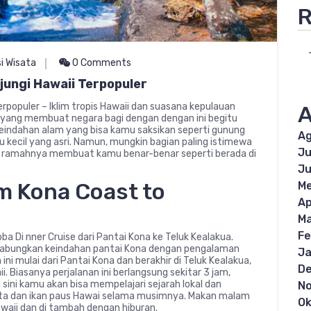
R
i Wisata
0 Comments
jungi Hawaii Terpopuler
rpopuler – Iklim tropis Hawaii dan suasana kepulauan
A
pa yang membuat negara bagi dengan dengan ini begitu
indahan alam yang bisa kamu saksikan seperti gunung
Ag
au kecil yang asri. Namun, mungkin bagian paling istimewa
Ju
kap ramahnya membuat kamu benar-benar seperti berada di
Ju
om Kona Coast to
Me
Ap
Ma
Fe
 Di nner Cruise dari Pantai Kona ke Teluk Kealakua.
abungkan keindahan pantai Kona dengan pengalaman
Ja
 mulai dari Pantai Kona dan berakhir di Teluk Kealakua,
D
Biasanya perjalanan ini berlangsung sekitar 3 jam,
ini kamu akan bisa mempelajari sejarah lokal dan
N
nta dan ikan paus Hawai selama musimnya. Makan malam
Ok
awaii dan di tambah dengan hiburan.