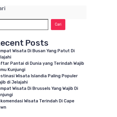
ari
Cari
ecent Posts
mpat Wisata Di Busan Yang Patut Di
lajahi
ftar Pantai di Dunia yang Terindah Wajib
mu Kunjungi
stinasi Wisata Islandia Paling Populer
jib di Jelajahi
mpat Wisata Di Brussels Yang Wajib Di
njungi
komendasi Wisata Terindah Di Cape
own