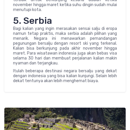
november hingga maret ketika suhu dingin sudah mulai
menutupi kota.
5. Serbia
Bagi kalian yang ingin merasakan sensai salju di eropa
namun tetap praktis, maka serbia adalah pilihan yang
menarik. Negara ini menawarkan pemandangan
pegunungan bersalju dengan resort ski yang terkenal.
Kalian bisa berkunjung pada akhir november hingga
maret. Para wisatawan indonesia juga akan bebas visa
selama 30 hari dan membuat perjalanan kalian makin
nyaman dan terjangkau.
Itulah beberapa destinasi negara bersalju yang dekat
dengan indonesia yang bisa kalian kunjungi. Selain lebih
dekat tentunya akan lebih menghemat biaya.