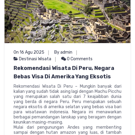
On 16 Agu 2025
By admin
Destinasi Wisata
0 Comments
Rekomendasi Wisata Di Peru, Negara
Bebas Visa Di Amerika Yang Eksotis
Rekomendasi Wisata Di Peru – Mungkin banyak dari
kalian yang sudah tidak asing lagi dengan Machu Picchu
yang merupakan salah satu dari 7 keajaibban dunia
yang berda di negara Peru. Peru merupakan sebuah
negara eksotis di amerika selatan yang bebas visa bari
para wisatawan indonesia. Negara ini menawarkan
berbagai pemandangan lanskap yang beragam dengan
keunikan masing-masing.
Mulai dari pengunungan Andes yang membenting
sampai dengan hutan amazon yang luas, di tambah