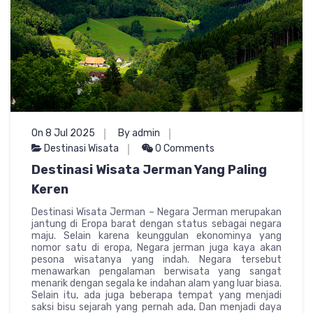
On 8 Jul 2025
By admin
Destinasi Wisata
0 Comments
Destinasi Wisata Jerman Yang Paling
Keren
Destinasi Wisata Jerman – Negara Jerman merupakan
jantung di Eropa barat dengan status sebagai negara
maju. Selain karena keunggulan ekonominya yang
nomor satu di eropa, Negara jerman juga kaya akan
pesona wisatanya yang indah. Negara tersebut
menawarkan pengalaman berwisata yang sangat
menarik dengan segala ke indahan alam yang luar biasa.
Selain itu, ada juga beberapa tempat yang menjadi
saksi bisu sejarah yang pernah ada, Dan menjadi daya