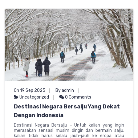
On 19 Sep 2025
By admin
Uncategorized
0 Comments
Destinasi Negara Bersalju Yang Dekat
Dengan Indonesia
Destinasi Negara Bersalju – Untuk kalian yang ingin
merasakan sensasi musim dingin dan bermain salju,
kalian tidak harus selalu jauh-jauh ke eropa atau