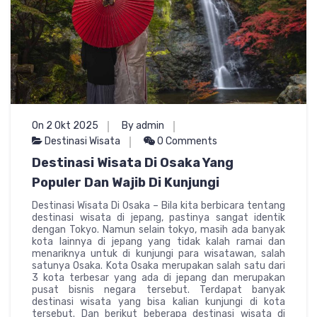
On 2 Okt 2025
By admin
Destinasi Wisata
0 Comments
Destinasi Wisata Di Osaka Yang
Populer Dan Wajib Di Kunjungi
Destinasi Wisata Di Osaka – Bila kita berbicara tentang
destinasi wisata di jepang, pastinya sangat identik
dengan Tokyo. Namun selain tokyo, masih ada banyak
kota lainnya di jepang yang tidak kalah ramai dan
menariknya untuk di kunjungi para wisatawan, salah
satunya Osaka. Kota Osaka merupakan salah satu dari
3 kota terbesar yang ada di jepang dan merupakan
pusat bisnis negara tersebut. Terdapat banyak
destinasi wisata yang bisa kalian kunjungi di kota
tersebut. Dan berikut beberapa destinasi wisata di