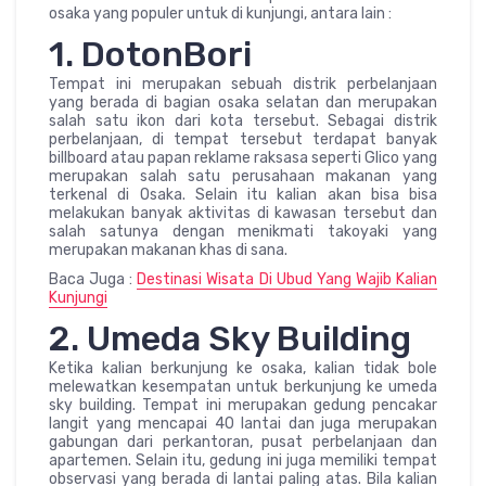
osaka yang populer untuk di kunjungi, antara lain :
1. DotonBori
Tempat ini merupakan sebuah distrik perbelanjaan
yang berada di bagian osaka selatan dan merupakan
salah satu ikon dari kota tersebut. Sebagai distrik
perbelanjaan, di tempat tersebut terdapat banyak
billboard atau papan reklame raksasa seperti Glico yang
merupakan salah satu perusahaan makanan yang
terkenal di Osaka. Selain itu kalian akan bisa bisa
melakukan banyak aktivitas di kawasan tersebut dan
salah satunya dengan menikmati takoyaki yang
merupakan makanan khas di sana.
Baca Juga :
Destinasi Wisata Di Ubud Yang Wajib Kalian
Kunjungi
2. Umeda Sky Building
Ketika kalian berkunjung ke osaka, kalian tidak bole
melewatkan kesempatan untuk berkunjung ke umeda
sky building. Tempat ini merupakan gedung pencakar
langit yang mencapai 40 lantai dan juga merupakan
gabungan dari perkantoran, pusat perbelanjaan dan
apartemen. Selain itu, gedung ini juga memiliki tempat
observasi yang berada di lantai paling atas. Bila kalian