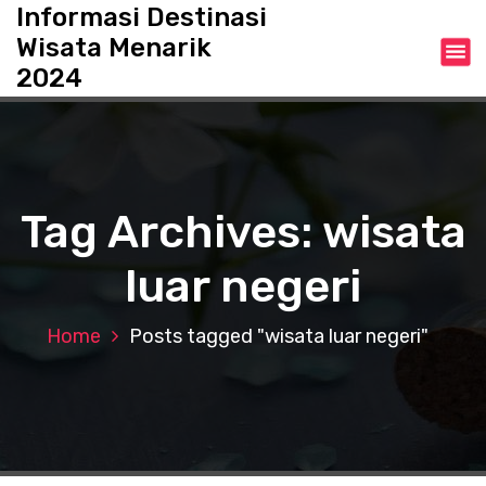
S
Informasi Destinasi
k
Wisata Menarik
i
2024
p
t
o
c
o
n
Tag Archives: wisata
t
e
luar negeri
n
t
Home
Posts tagged "wisata luar negeri"