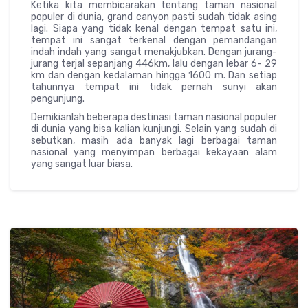
Ketika kita membicarakan tentang taman nasional
populer di dunia, grand canyon pasti sudah tidak asing
lagi. Siapa yang tidak kenal dengan tempat satu ini,
tempat ini sangat terkenal dengan pemandangan
indah indah yang sangat menakjubkan. Dengan jurang-
jurang terjal sepanjang 446km, lalu dengan lebar 6- 29
km dan dengan kedalaman hingga 1600 m. Dan setiap
tahunnya tempat ini tidak pernah sunyi akan
pengunjung.
Demikianlah beberapa destinasi taman nasional populer
di dunia yang bisa kalian kunjungi. Selain yang sudah di
sebutkan, masih ada banyak lagi berbagai taman
nasional yang menyimpan berbagai kekayaan alam
yang sangat luar biasa.