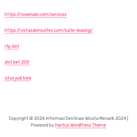
https://rosienails.com/services
https://vistasalonsuites.com/suite-leasing/
rtp slot
slot bet 200
situs judi bola
Copyright © 2026 Informasi Destinasi Wisata Menarik 2024 |
Powered by
Hantus WordPress Theme