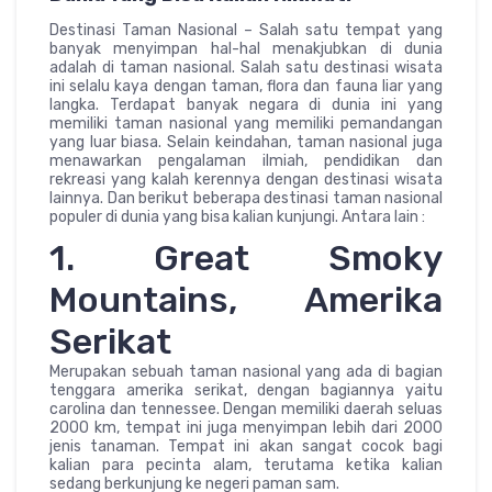
Destinasi Taman Nasional – Salah satu tempat yang
banyak menyimpan hal-hal menakjubkan di dunia
adalah di taman nasional. Salah satu destinasi wisata
ini selalu kaya dengan taman, flora dan fauna liar yang
langka. Terdapat banyak negara di dunia ini yang
memiliki taman nasional yang memiliki pemandangan
yang luar biasa. Selain keindahan, taman nasional juga
menawarkan pengalaman ilmiah, pendidikan dan
rekreasi yang kalah kerennya dengan destinasi wisata
lainnya. Dan berikut beberapa destinasi taman nasional
populer di dunia yang bisa kalian kunjungi. Antara lain :
1. Great Smoky
Mountains, Amerika
Serikat
Merupakan sebuah taman nasional yang ada di bagian
tenggara amerika serikat, dengan bagiannya yaitu
carolina dan tennessee. Dengan memiliki daerah seluas
2000 km, tempat ini juga menyimpan lebih dari 2000
jenis tanaman. Tempat ini akan sangat cocok bagi
kalian para pecinta alam, terutama ketika kalian
sedang berkunjung ke negeri paman sam.