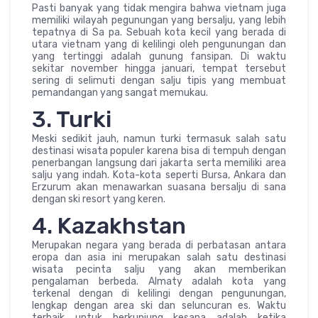
Pasti banyak yang tidak mengira bahwa vietnam juga
memiliki wilayah pegunungan yang bersalju, yang lebih
tepatnya di Sa pa. Sebuah kota kecil yang berada di
utara vietnam yang di kelilingi oleh pengunungan dan
yang tertinggi adalah gunung fansipan. Di waktu
sekitar november hingga januari, tempat tersebut
sering di selimuti dengan salju tipis yang membuat
pemandangan yang sangat memukau.
3. Turki
Meski sedikit jauh, namun turki termasuk salah satu
destinasi wisata populer karena bisa di tempuh dengan
penerbangan langsung dari jakarta serta memiliki area
salju yang indah. Kota-kota seperti Bursa, Ankara dan
Erzurum akan menawarkan suasana bersalju di sana
dengan ski resort yang keren.
4. Kazakhstan
Merupakan negara yang berada di perbatasan antara
eropa dan asia ini merupakan salah satu destinasi
wisata pecinta salju yang akan memberikan
pengalaman berbeda. Almaty adalah kota yang
terkenal dengan di kelilingi dengan pengunungan,
lengkap dengan area ski dan seluncuran es. Waktu
terbaik untuk berkunjung kesana adalah ketika