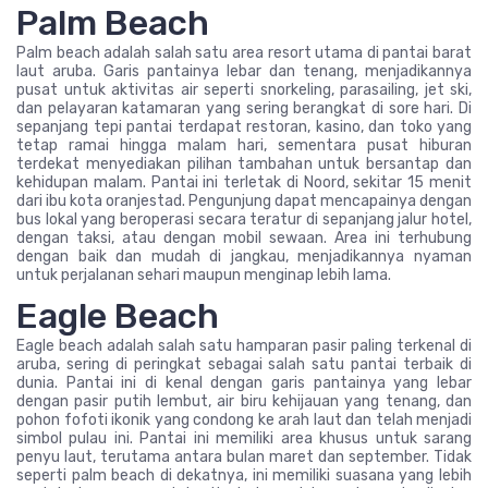
Palm Beach
Palm beach adalah salah satu area resort utama di pantai barat
laut aruba. Garis pantainya lebar dan tenang, menjadikannya
pusat untuk aktivitas air seperti snorkeling, parasailing, jet ski,
dan pelayaran katamaran yang sering berangkat di sore hari. Di
sepanjang tepi pantai terdapat restoran, kasino, dan toko yang
tetap ramai hingga malam hari, sementara pusat hiburan
terdekat menyediakan pilihan tambahan untuk bersantap dan
kehidupan malam. Pantai ini terletak di Noord, sekitar 15 menit
dari ibu kota oranjestad. Pengunjung dapat mencapainya dengan
bus lokal yang beroperasi secara teratur di sepanjang jalur hotel,
dengan taksi, atau dengan mobil sewaan. Area ini terhubung
dengan baik dan mudah di jangkau, menjadikannya nyaman
untuk perjalanan sehari maupun menginap lebih lama.
Eagle Beach
Eagle beach adalah salah satu hamparan pasir paling terkenal di
aruba, sering di peringkat sebagai salah satu pantai terbaik di
dunia. Pantai ini di kenal dengan garis pantainya yang lebar
dengan pasir putih lembut, air biru kehijauan yang tenang, dan
pohon fofoti ikonik yang condong ke arah laut dan telah menjadi
simbol pulau ini. Pantai ini memiliki area khusus untuk sarang
penyu laut, terutama antara bulan maret dan september. Tidak
seperti palm beach di dekatnya, ini memiliki suasana yang lebih