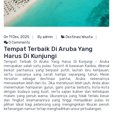
On 11 Des, 2025
By admin
Destinasi Wisata
0 Comments
Tempat Terbaik Di Aruba Yang
Harus Di Kunjungi
Tempat Terbaik Di Aruba Yang Harus Di Kunjungi – Aruba
merupakan salah satu pulau favorit di kawasan Karibia, dikenal
berkat pantainya yang berpasir putih, lautan biru kehijauan,
serta cuacanya yang cerah hampir sepanjang tahun. Meski
tersohor sebagai destinasi pantai, Aruba sebenarnya
menawarkan lebih dari itu. Jika menelusuri lebih jauh, Anda akan
menemukan hamparan gurun, garis pantai berbatu, kota-kota
dengan budaya yang kuat, serta sajian kuliner dan kehidupan
malam yang penuh warna. Ukurannya yang tidak terlalu besar
dan tingkat keamanannya yang tinggi menjadikan pulau ini
pilihan ideal bagi pelancong yang menginginkan liburan penuh
ketenangan namun tetap menghadirkan unsur petualangan.