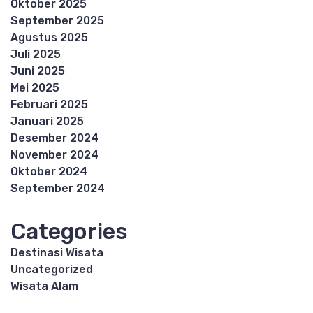
Oktober 2025
September 2025
Agustus 2025
Juli 2025
Juni 2025
Mei 2025
Februari 2025
Januari 2025
Desember 2024
November 2024
Oktober 2024
September 2024
Categories
Destinasi Wisata
Uncategorized
Wisata Alam