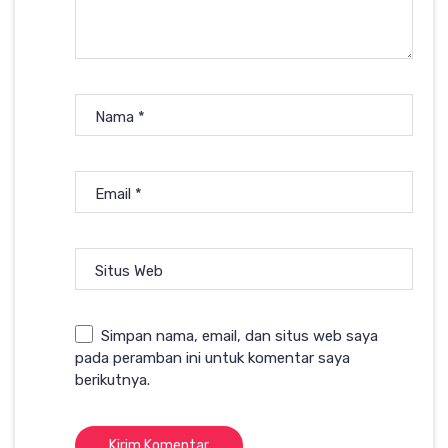
Nama
*
Email
*
Situs Web
Simpan nama, email, dan situs web saya
pada peramban ini untuk komentar saya
berikutnya.